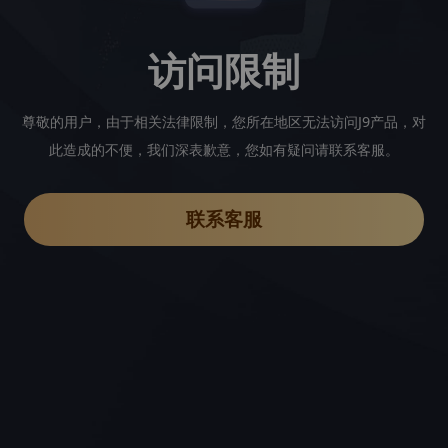
访问限制
尊敬的用户，由于相关法律限制，您所在地区无法访问J9产品，对
此造成的不便，我们深表歉意，您如有疑问请联系客服。
联系客服